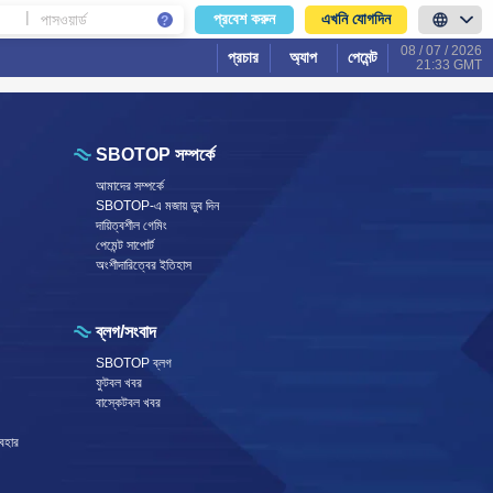
|
এখনি যোগদিন
প্রবেশ করুন
08 / 07 / 2026
প্রচার
অ্যাপ
পেমেন্ট
21:33 GMT
SBOTOP সম্পর্কে
আমাদের সম্পর্কে
SBOTOP-এ মজায় ডুব দিন
দায়িত্বশীল গেমিং
পেমেন্ট সাপোর্ট
অংশীদারিত্বের ইতিহাস
ব্লগ/সংবাদ
SBOTOP ব্লগ
ফুটবল খবর
বাস্কেটবল খবর
যবহার