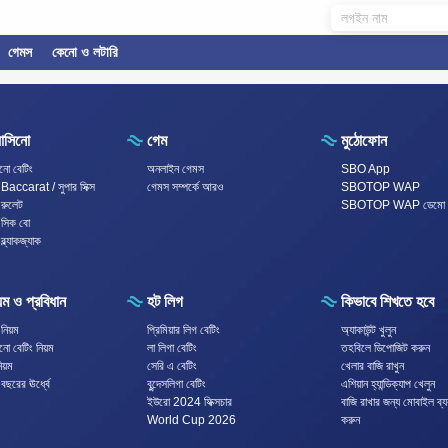
গেমস
কেনো ও লটারি
যাসিনো
গেম
মুঠোফোন
নো বেটিং
অনলাইন গেমস
SBO App
 Baccarat / সুপার সিক্স
গেমস সম্পর্কে আরও
SBOTOP WAP
 রুলেট
SBOTOP WAP ডেমো
 সিক বো
্ল্যাকজ্যাক
়ম ও প্রবিধান
হট লিগ
কিভাবে শিখতে হবে
 নিয়ম
প্রিমিয়ার লিগ বেটিং
অ্যাকাউন্ট খুলুন
নো বেটিং নিয়ম
লা লিগা বেটিং
তহবিলে ডিপোজিট করুন
িয়ম
সেরি এ বেটিং
খেলার বাজি রাখুন
 বছরের ঊর্ধ্বে
বুন্দেসলিগা বেটিং
এশিয়ান হ্যান্ডিক্যাপ খেলুন
ইউরো 2024 ফিক্সচার
বাজি রাখার জন্য মোবাইল ব্
World Cup 2026
করুন