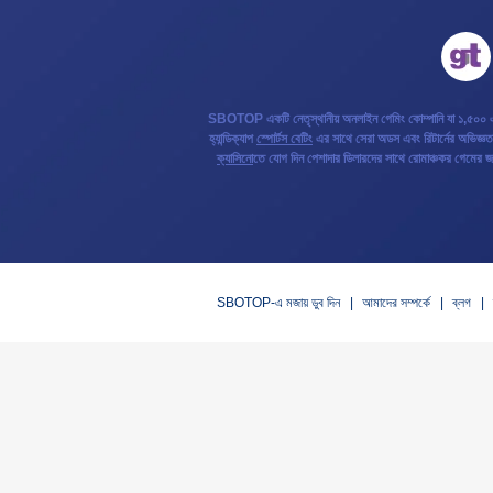
SBOTOP একটি নেতৃস্থানীয় অনলাইন গেমিং কোম্পানি যা ১,৫০০ এরও বে
হ্যান্ডিক্যাপ
স্পোর্টস বেটিং
এর সাথে সেরা অডস এবং রিটার্নের অভিজ্ঞতা
ক্যাসিনো
তে যোগ দিন পেশাদার ডিলারদের সাথে রোমাঞ্চকর গেমের জন
SBOTOP-এ মজায় ডুব দিন
আমাদের সম্পর্কে
ব্লগ